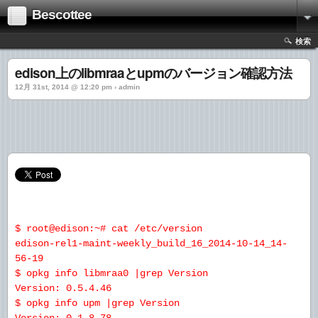
Bescottee
検索
edison上のlibmraaとupmのバージョン確認方法
12月 31st, 2014 @ 12:20 pm › admin
$ root@edison:~# cat /etc/version
edison-rel1-maint-weekly_build_16_2014-10-14_14-
56-19
$ opkg info libmraa0 |grep Version
Version: 0.5.4.46
$ opkg info upm |grep Version